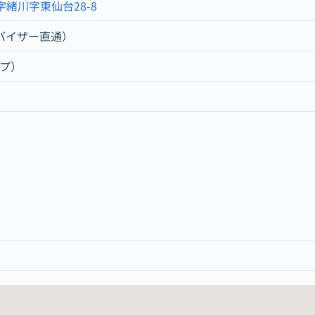
緒川字東仙台28-8
アドバイザー直通）
ップ）
p