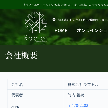
コ
「ラプトルガーデン」知多市を中心に、名古屋市、苔テラリウム
ン
テ
ン
知多市にしの台3丁目30番地の10 B-10
ツ
へ
HOME
オンラインショ
ス
キ
ッ
プ
会社概要
会社名
株式会社ラプトル
代表者
竹内 義統
〒470-2102
住所